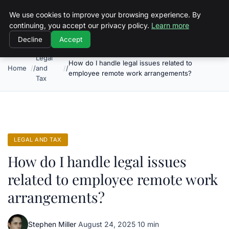
Objective Satisfaction
We use cookies to improve your browsing experience. By
continuing, you accept our privacy policy.
Learn more
Decline
Accept
Legal
How do I handle legal issues related to
Home
and
employee remote work arrangements?
Tax
LEGAL AND TAX
How do I handle legal issues
related to employee remote work
arrangements?
Stephen Miller
·
August 24, 2025
·
10 min